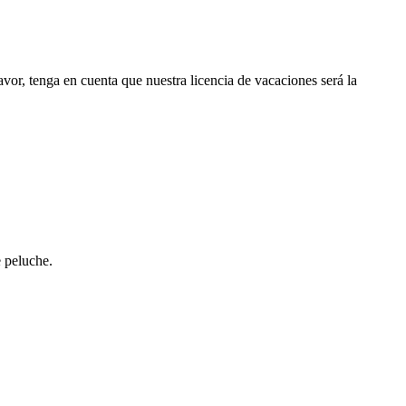
or, tenga en cuenta que nuestra licencia de vacaciones será la
e peluche.