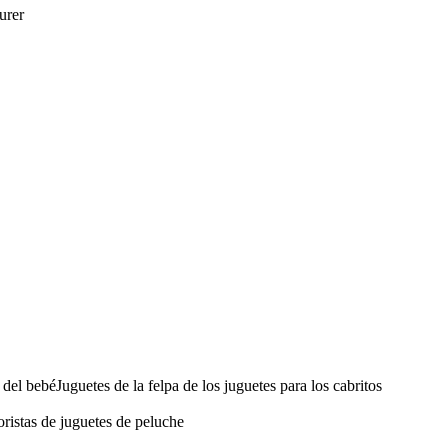
urer
el bebéJuguetes de la felpa de los juguetes para los cabritos
ristas de juguetes de peluche