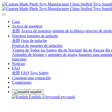
Casa
Acerca de nosotros
全部
Acerca de nosotros
opinión de la fábrica
proceso de prod
Nuestros juguetes de peluche
全部
Osos de peluche
Festival de juguetes de peluches
Víspera de Todos los Santos
día de Navidad
día de Pascua
día 
Animales de bosque y animales de granja
Juguetes para animal
mascotas
Noticias
FAQ
全部
FAQ
Toys Safety
Consigue una cotización
Contáctenos
español
English
русский