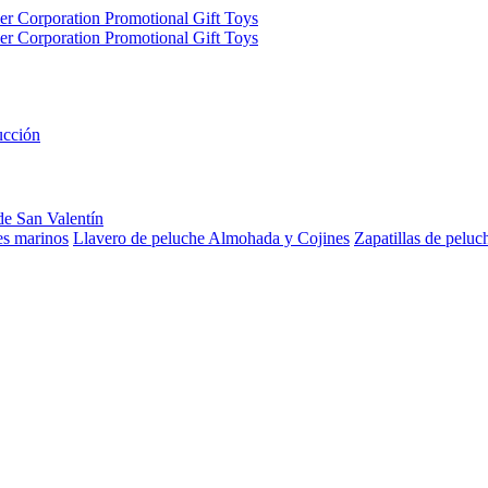
ucción
de San Valentín
es marinos
Llavero de peluche
Almohada y Cojines
Zapatillas de peluc