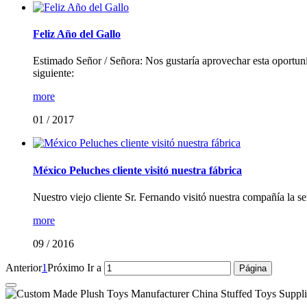
Feliz Año del Gallo
Estimado Señor / Señora: Nos gustaría aprovechar esta oportuni
siguiente:
more
01
/
2017
México Peluches cliente visitó nuestra fábrica
Nuestro viejo cliente Sr. Fernando visitó nuestra compañía la 
more
09
/
2016
Anterior
1
Próximo
Ir a