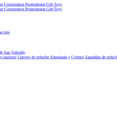
ucción
de San Valentín
es marinos
Llavero de peluche
Almohada y Cojines
Zapatillas de peluc