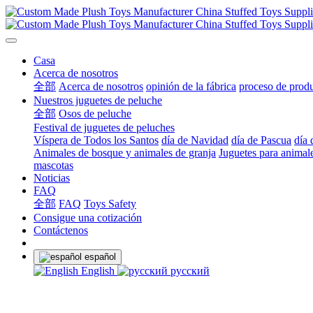
Casa
Acerca de nosotros
全部
Acerca de nosotros
opinión de la fábrica
proceso de prod
Nuestros juguetes de peluche
全部
Osos de peluche
Festival de juguetes de peluches
Víspera de Todos los Santos
día de Navidad
día de Pascua
día 
Animales de bosque y animales de granja
Juguetes para animal
mascotas
Noticias
FAQ
全部
FAQ
Toys Safety
Consigue una cotización
Contáctenos
español
English
русский