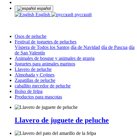
español
English
русский
Osos de peluche
Festival de juguetes de peluches
Víspera de Todos los Santos
día de Navidad
día de Pascua
día
de San Valentín
Animales de bosque y animales de granja
Juguetes para animales marinos
Llavero de peluche
Almohada y Cojines
Zapatillas de peluche
caballito mecedor de peluche
Bolso de felpa
Productos para mascotas
Llavero de juguete de peluche