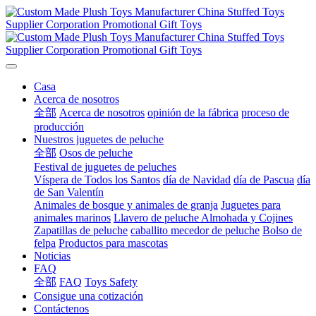
Casa
Acerca de nosotros
全部
Acerca de nosotros
opinión de la fábrica
proceso de
producción
Nuestros juguetes de peluche
全部
Osos de peluche
Festival de juguetes de peluches
Víspera de Todos los Santos
día de Navidad
día de Pascua
día
de San Valentín
Animales de bosque y animales de granja
Juguetes para
animales marinos
Llavero de peluche
Almohada y Cojines
Zapatillas de peluche
caballito mecedor de peluche
Bolso de
felpa
Productos para mascotas
Noticias
FAQ
全部
FAQ
Toys Safety
Consigue una cotización
Contáctenos