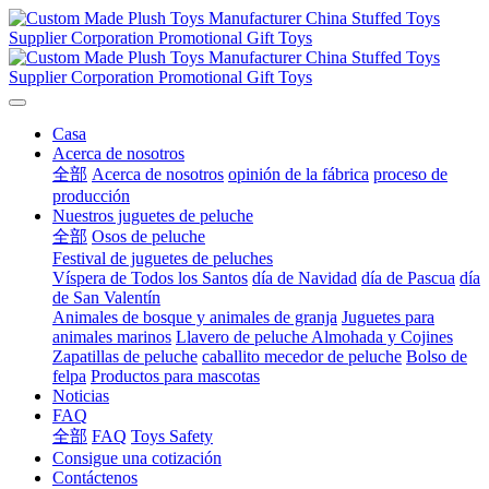
Casa
Acerca de nosotros
全部
Acerca de nosotros
opinión de la fábrica
proceso de
producción
Nuestros juguetes de peluche
全部
Osos de peluche
Festival de juguetes de peluches
Víspera de Todos los Santos
día de Navidad
día de Pascua
día
de San Valentín
Animales de bosque y animales de granja
Juguetes para
animales marinos
Llavero de peluche
Almohada y Cojines
Zapatillas de peluche
caballito mecedor de peluche
Bolso de
felpa
Productos para mascotas
Noticias
FAQ
全部
FAQ
Toys Safety
Consigue una cotización
Contáctenos